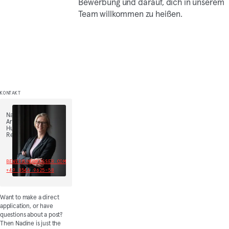
Bewerbung und darauf, dich in unserem
Team willkommen zu heißen.
KONTAKT
Nadine
Arbinger,
Human
Resources
BEWERBUNG@KUSSER.COM
+49 8544 9625-58
Want to make a direct
application, or have
questions about a post?
Then Nadine is just the