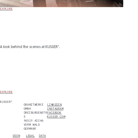
EXPLORE
A look behind the scenes at KUSSER°.
EXPLORE
KUSSER°
GRANITWERKE
LINKEDIN
GMBH
INSTAGRAM
DREIBURGENSTR.
FACEBOOK
5
KUSSER.COM
94529 AICHA
VORM WALD
GERMANY
DE
EN
LEGAL
DATA