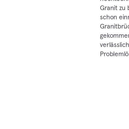
Granit zu
schon ein
Granitbrü
gekommen.
verlässlic
Problemlö