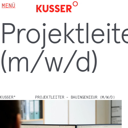
MENÜ
Projektlei
(m/w/d)
KUSSER°
PROJEKTLEITER – BAUINGENIEUR (M/W/D)