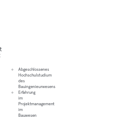
t
t
Abgeschlossenes
Hochschulstudium
des
Bauingenieurwesens
Erfahrung
im
Projektmanagement
im
Bauwesen