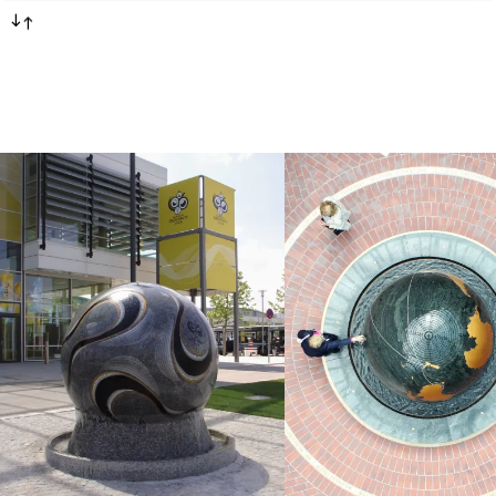
-->
<--