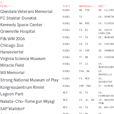
+
TITEL
↓
↑
TYP
↓
↑
MATERIAL
↓
↑
ORT
↓
↑
Glendale Veterans Memorial
KUGEL
NA, FXB
DE, ILLINO
FC Shaktar Donetsk
KUGEL
TG
UA, DONETS
Kennedy Space Center
KUGEL
NA, BBE
US, FLORID
Greenville Hospital
KUGEL
FS, KO
DE, SOUTH
CAROLINA
Fifa WM 2006
KUGEL
TF, TG
DE, MÜNCHE
Chicago Zoo
KUGEL
IB, TG
US, CHICAG
Hanseviertel
KUGEL
VC, IMP
DE, HAMBUR
Virginia Science Museum
KUGEL
TF, NB
US, VIRGIN
Miracle Field
KUGEL
TF, LO
US,
MURFRESSBO
WII Memorial
KUGEL
FXB, NA
US,
NASHVILLE
Strong National Museum of Play
KUGEL
FS, MCR
US,
ROCHESTER
Kongresszentrum Rimini
KUGEL
IMP, RWI
IT, RIMINI
Lagoon Park
MIX
VC, FS
US,
FARMINGTON
Nakata-Cho-Tome gun Miyagi
MIX
FS, JU, AM
JP, NAOSHI
PARK
SAP Walldorf
MIX
AI, TG
DE, WALLDO