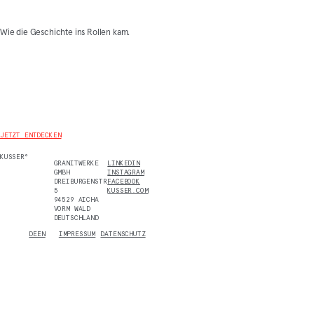
Wie die Geschichte ins Rollen kam.
JETZT ENTDECKEN
KUSSER°
GRANITWERKE
LINKEDIN
GMBH
INSTAGRAM
DREIBURGENSTR.
FACEBOOK
5
KUSSER.COM
94529 AICHA
VORM WALD
DEUTSCHLAND
DE
EN
IMPRESSUM
DATENSCHUTZ