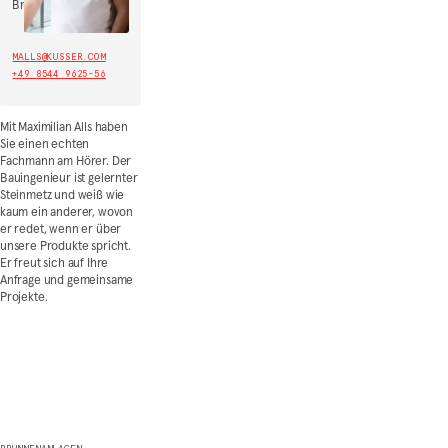
Brunnenanlagen
MALLS@KUSSER.COM
+49 8544 9625-56
Mit Maximilian Alls haben
Sie einen echten
Fachmann am Hörer. Der
Bauingenieur ist gelernter
Steinmetz und weiß wie
kaum ein anderer, wovon
er redet, wenn er über
unsere Produkte spricht.
Er freut sich auf Ihre
Anfrage und gemeinsame
Projekte.
Weitere Produkte entdecken