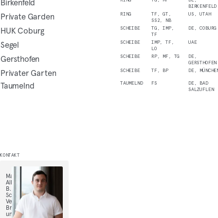
Birkenfeld
RING
TG, MF
DE,
BIRKENFELD
Private Garden
RING
TF, GT,
US, UTAH
SS2, NB
HUK Coburg
SCHEIBE
TG, IMP,
DE, COBURG
TF
Segel
SCHEIBE
IMP, TF,
UAE
LO
Gersthofen
SCHEIBE
RP, MF, TG
DE,
GERSTHOFEN
Privater Garten
SCHEIBE
TF, BP
DE, MÜNCHE
Taumelnd
TAUMELND
FS
DE, BAD
SALZUFLEN
KONTAKT
Maximilian
Alls,
B.
Sc.,
Vertriebsingenieur
Brücken
und