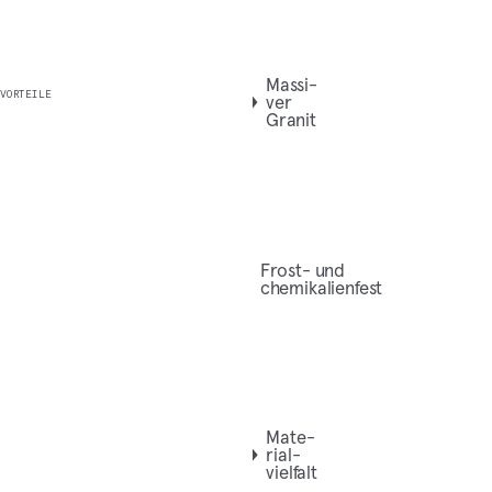
Mas­si­
VORTEILE
ver
Granit
Frost- und
chemikalienfest
Mate­
ri­al­
viel­falt