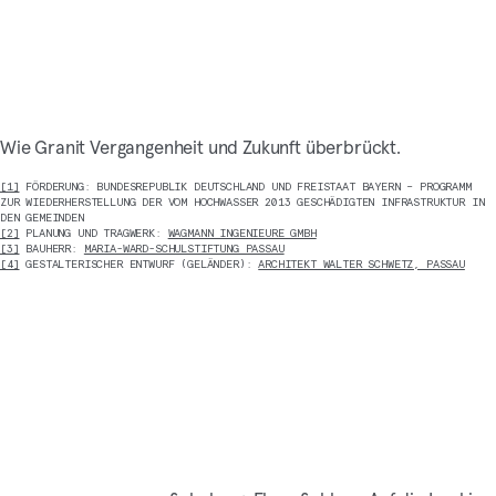
Wie Granit Vergangenheit und Zukunft überbrückt.
[1]
FÖRDERUNG: BUNDESREPUBLIK DEUTSCHLAND UND FREISTAAT BAYERN – PROGRAMM
ZUR WIEDERHERSTELLUNG DER VOM HOCHWASSER 2013 GESCHÄDIGTEN INFRASTRUKTUR IN
DEN GEMEINDEN
[2]
PLANUNG UND TRAGWERK:
WAGMANN INGENIEURE GMBH
[3]
BAUHERR:
MARIA-WARD-SCHULSTIFTUNG PASSAU
[4]
GESTALTERISCHER ENTWURF (GELÄNDER):
ARCHITEKT WALTER SCHWETZ, PASSAU