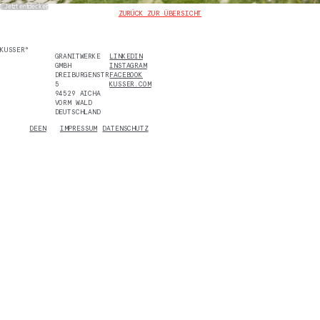
Jetzt entdecken
ZURÜCK ZUR ÜBERSICHT
KUSSER°
GRANITWERKE
LINKEDIN
GMBH
INSTAGRAM
DREIBURGENSTR.
FACEBOOK
5
KUSSER.COM
94529 AICHA
VORM WALD
DEUTSCHLAND
DE
EN
IMPRESSUM
DATENSCHUTZ