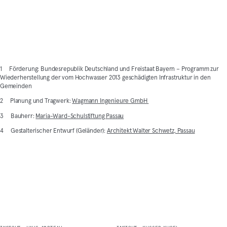
1 Förderung: Bundesrepublik Deutschland und Freistaat Bayern – Programm zur
Wiederherstellung der vom Hochwasser 2013 geschädigten Infrastruktur in den
Gemeinden
2 Planung und Tragwerk:
Wagmann Ingenieure GmbH
3 Bauherr:
Maria-Ward-Schulstiftung Passau
4 Gestalterischer Entwurf (Geländer):
Architekt Walter Schwetz, Passau
Mehr Entdecken