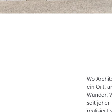
Wo Archite
ein Ort, 
Wunder, W
seit jeher
realisiert