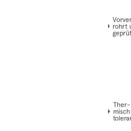
Vor­ve
rohrt
geprüf
Ther­
misch
tolera