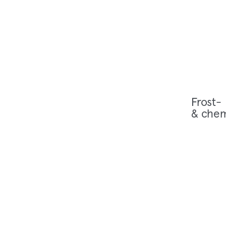
Frost-
& chem