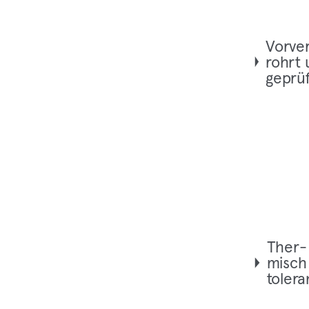
Vor­ve
rohrt
geprüf
Ther­
misch
tolera