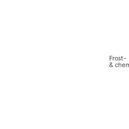
Frost-
& chem