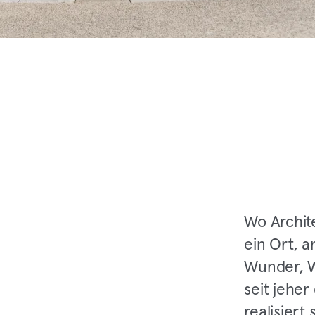
Wo Archite
ein Ort, 
Wunder, W
seit jeher
realisiert