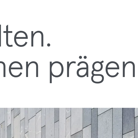
lten.
nen prägen