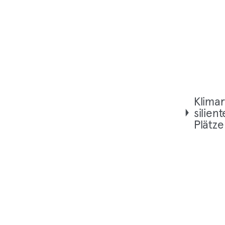
Kli­ma­
si­li­en­
Plätze