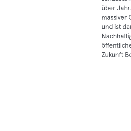
über Jahr
massiver 
und ist d
Nachhalti
öffentlic
Zukunft B