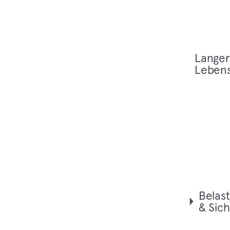
Lan­ger
Lebens
Belast
& Sic