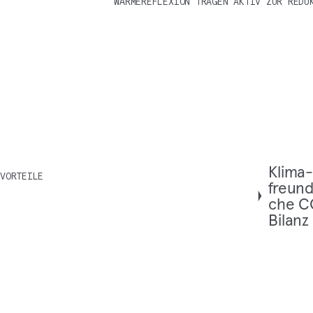
WÄRMEREFLEXION TRAGEN AKTIV ZUR REDU
Kli­ma
VORTEILE
freund­
che C
Bilanz