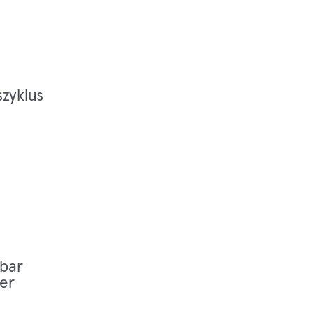
zyklus
­bar
her