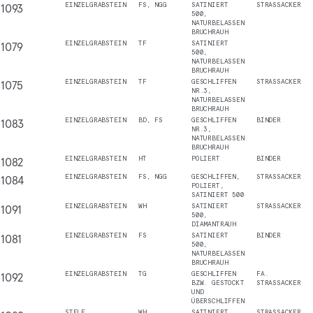
1093
EINZELGRABSTEIN
FS, NGG
SATINIERT
STRASSACKER
500,
NATURBELASSEN
BRUCHRAUH
1079
EINZELGRABSTEIN
TF
SATINIERT
500,
NATURBELASSEN
BRUCHRAUH
1075
EINZELGRABSTEIN
TF
GESCHLIFFEN
STRASSACKER
NR.3,
NATURBELASSEN
BRUCHRAUH
1083
EINZELGRABSTEIN
BD, FS
GESCHLIFFEN
BINDER
NR.3,
NATURBELASSEN
BRUCHRAUH
1082
EINZELGRABSTEIN
HT
POLIERT
BINDER
1084
EINZELGRABSTEIN
FS, NGG
GESCHLIFFEN,
STRASSACKER
POLIERT,
SATINIERT 500
1091
EINZELGRABSTEIN
WH
SATINIERT
STRASSACKER
500,
DIAMANTRAUH
1081
EINZELGRABSTEIN
FS
SATINIERT
BINDER
500,
NATURBELASSEN
BRUCHRAUH
1092
EINZELGRABSTEIN
TG
GESCHLIFFEN
FA.
BZW. GESTOCKT
STRASSACKER
UND
ÜBERSCHLIFFEN
STELE
WH
SATINIERT
STRASSACKER