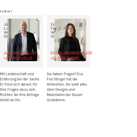
KONTAKT
Jürgen
Eva
Ludwig,
Feichtinger,
Vertriebsleiter
Vertrieb
Grabmal
Grabmal
JLUDWIG@KUSSER.COM
EFEICHTINGER@KUSSER.COM
+49 8544 9625-38
+49 8544 9625-51
Mit Leidenschaft und
Sie haben Fragen? Eva
Erfahrung bei der Sache.
Feichtinger hat die
Er freut sich darauf, für
Antworten. Sie weiß alles
Ihre Fragen da zu sein.
über Designs und
Richten Sie Ihre Anfrage
Materialien der Kusser
direkt an ihn.
Grabsteine.