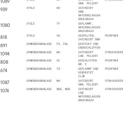
1089
500, POLIERT
939
STELE
BD
SATINIERT
500,
NATURBELASSEN
BRUCHRAUH
1080
STELE
TF
GEFLAMMT,
NATURBELASSEN
BRUCHRAUH
818
STELE
HZ
GESPALTEN,
POINTNER
SATINIERT 500
891
URNENGRABANLAGE
FS, CBL
GESTOCKT UND
ÜBERSCHLIFFEN
1094
URNENGRABANLAGE
WH
SATINIERT
STRASSACKER
180, POLIERT
808
URNENGRABANLAGE
SC
GESCHLIFFEN
POINTNER
NR. 3
674
URNENGRABANLAGE
TG
GEFLAMMT UND
POINTNER
GEBÜRSTET
C120
1087
URNENGRABANLAGE
WH
SATINIERT
STRASSACKER
500, POLIERT
1074
URNENGRABANLAGE
NGG, NGB
SATINIERT
STRASSACKER
180,
NATURBELASSEN
BRUCHRAUH