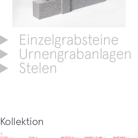
Einzelgrabsteine
Urnengrabanlagen
Stelen
Kollektion
−
TITEL
↓
↑
TYP
↓
↑
MATERIAL
↓
↑
OBERFLÄCHE
↓
↑
PARTNER
↓
↑