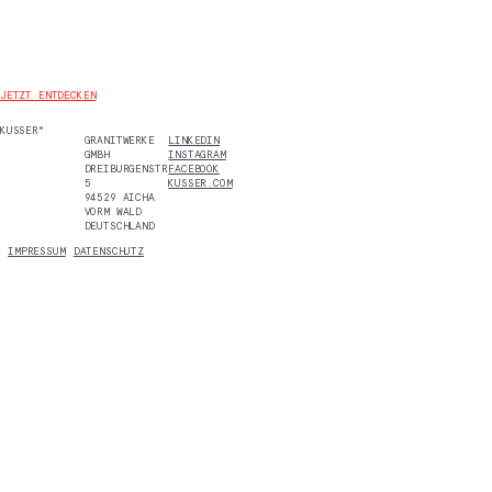
JETZT ENTDECKEN
KUSSER°
GRANITWERKE
LINKEDIN
GMBH
INSTAGRAM
DREIBURGENSTR.
FACEBOOK
5
KUSSER.COM
94529 AICHA
VORM WALD
DEUTSCHLAND
IMPRESSUM
DATENSCHUTZ