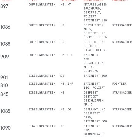
897
DOPPELGRABSTEIN
HZ, HT
NATURBELASSEN
BRUCHRAUH,
GERIFFELT,
POLIERT,
SATINIERT 180
1086
DOPPELGRABSTEIN
HZ
GESCHLIFFEN
STRASSACKER
NR.3,
GESTOCKT UND
ÜBERSCHLIFFEN
1088
DOPPELGRABSTEIN
FS
GESTOCKT UND
STRASSACKER
GEBÜRSTET
C120, POLIERT
909
DOPPELGRABSTEIN
HZ, CBL
SATINIERT
500,
GESCHLIFFEN
NR. 3,
GESPRENGT
901
EINZELGRABSTEIN
KS
SATINIERT 500
810
EINZELGRABSTEIN
HZ, IMP
SATINIERT
POINTNER
180, POLIERT
845
EINZELGRABSTEIN
ME
GESPITZT,
STRASSACKER
GESTOCKT,
GESCHLIFFEN
NR. 3
1085
EINZELGRABSTEIN
NB, DG
GEFLAMMT UND
STRASSACKER
GEBÜRSTET
C120,
SATINIERT 500
1090
EINZELGRABSTEIN
NB
SATINIERT
STRASSACKER
500,
DIAMANTRAUH