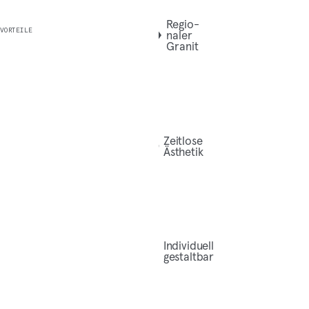
Regio­
VORTEILE
na­ler
Granit
Zeit­lo­se
Ästhetik
Indi­vi­du­ell
gestaltbar