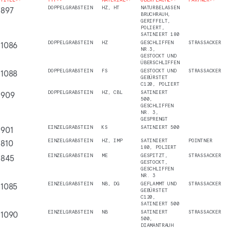
897
DOPPELGRABSTEIN
HZ, HT
NATURBELASSEN
BRUCHRAUH,
GERIFFELT,
POLIERT,
SATINIERT 180
1086
DOPPELGRABSTEIN
HZ
GESCHLIFFEN
STRASSACKER
NR.3,
GESTOCKT UND
ÜBERSCHLIFFEN
1088
DOPPELGRABSTEIN
FS
GESTOCKT UND
STRASSACKER
GEBÜRSTET
C120, POLIERT
909
DOPPELGRABSTEIN
HZ, CBL
SATINIERT
500,
GESCHLIFFEN
NR. 3,
GESPRENGT
901
EINZELGRABSTEIN
KS
SATINIERT 500
810
EINZELGRABSTEIN
HZ, IMP
SATINIERT
POINTNER
180, POLIERT
845
EINZELGRABSTEIN
ME
GESPITZT,
STRASSACKER
GESTOCKT,
GESCHLIFFEN
NR. 3
1085
EINZELGRABSTEIN
NB, DG
GEFLAMMT UND
STRASSACKER
GEBÜRSTET
C120,
SATINIERT 500
1090
EINZELGRABSTEIN
NB
SATINIERT
STRASSACKER
500,
DIAMANTRAUH