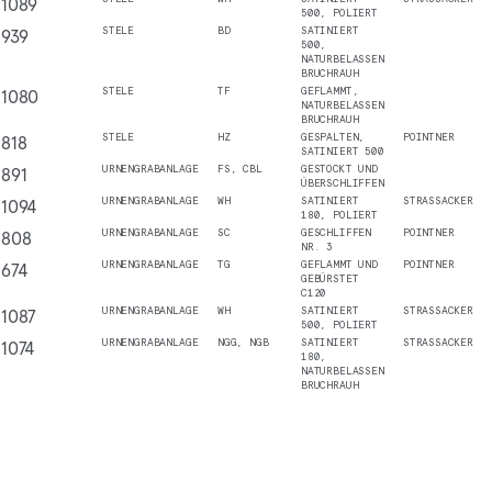
1089
500, POLIERT
939
STELE
BD
SATINIERT
500,
NATURBELASSEN
BRUCHRAUH
1080
STELE
TF
GEFLAMMT,
NATURBELASSEN
BRUCHRAUH
818
STELE
HZ
GESPALTEN,
POINTNER
SATINIERT 500
891
URNENGRABANLAGE
FS, CBL
GESTOCKT UND
ÜBERSCHLIFFEN
1094
URNENGRABANLAGE
WH
SATINIERT
STRASSACKER
180, POLIERT
808
URNENGRABANLAGE
SC
GESCHLIFFEN
POINTNER
NR. 3
674
URNENGRABANLAGE
TG
GEFLAMMT UND
POINTNER
GEBÜRSTET
C120
1087
URNENGRABANLAGE
WH
SATINIERT
STRASSACKER
500, POLIERT
1074
URNENGRABANLAGE
NGG, NGB
SATINIERT
STRASSACKER
180,
NATURBELASSEN
BRUCHRAUH