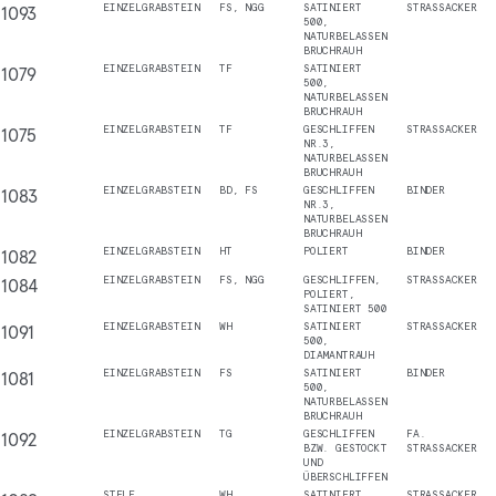
1093
EINZELGRABSTEIN
FS, NGG
SATINIERT
STRASSACKER
500,
NATURBELASSEN
BRUCHRAUH
1079
EINZELGRABSTEIN
TF
SATINIERT
500,
NATURBELASSEN
BRUCHRAUH
1075
EINZELGRABSTEIN
TF
GESCHLIFFEN
STRASSACKER
NR.3,
NATURBELASSEN
BRUCHRAUH
1083
EINZELGRABSTEIN
BD, FS
GESCHLIFFEN
BINDER
NR.3,
NATURBELASSEN
BRUCHRAUH
1082
EINZELGRABSTEIN
HT
POLIERT
BINDER
1084
EINZELGRABSTEIN
FS, NGG
GESCHLIFFEN,
STRASSACKER
POLIERT,
SATINIERT 500
1091
EINZELGRABSTEIN
WH
SATINIERT
STRASSACKER
500,
DIAMANTRAUH
1081
EINZELGRABSTEIN
FS
SATINIERT
BINDER
500,
NATURBELASSEN
BRUCHRAUH
1092
EINZELGRABSTEIN
TG
GESCHLIFFEN
FA.
BZW. GESTOCKT
STRASSACKER
UND
ÜBERSCHLIFFEN
STELE
WH
SATINIERT
STRASSACKER