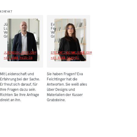
KONTAKT
Jürgen
Eva
Ludwig,
Feichtinger,
Vertriebsleiter
Vertrieb
Grabmal
Grabmal
JLUDWIG@KUSSER.COM
EFEICHTINGER@KUSSER.COM
+49 8544 9625-38
+49 8544 9625-51
Mit Leidenschaft und
Sie haben Fragen? Eva
Erfahrung bei der Sache.
Feichtinger hat die
Er freut sich darauf, für
Antworten. Sie weiß alles
Ihre Fragen da zu sein.
über Designs und
Richten Sie Ihre Anfrage
Materialien der Kusser
direkt an ihn.
Grabsteine.