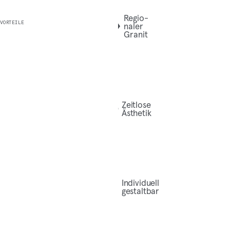
Regio­
VORTEILE
na­ler
Granit
Zeit­lo­se
Ästhetik
Indi­vi­du­ell
gestaltbar