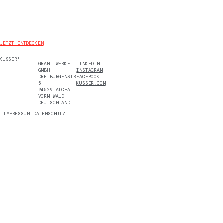
JETZT ENTDECKEN
KUSSER°
GRANITWERKE
LINKEDIN
GMBH
INSTAGRAM
DREIBURGENSTR.
FACEBOOK
5
KUSSER.COM
94529 AICHA
VORM WALD
DEUTSCHLAND
IMPRESSUM
DATENSCHUTZ