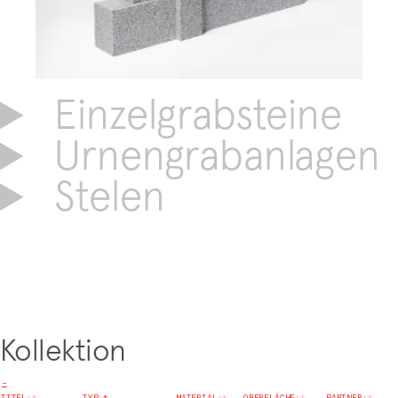
Einzelgrabsteine
Urnengrabanlagen
Stelen
Kollektion
−
TITEL
↓
↑
TYP
↓
↑
MATERIAL
↓
↑
OBERFLÄCHE
↓
↑
PARTNER
↓
↑