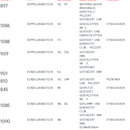
897
DOPPELGRABSTEIN
HZ, HT
NATURBELASSEN
BRUCHRAUH,
GERIFFELT,
POLIERT,
SATINIERT 180
1086
DOPPELGRABSTEIN
HZ
GESCHLIFFEN
STRASSACKER
NR.3,
GESTOCKT UND
ÜBERSCHLIFFEN
1088
DOPPELGRABSTEIN
FS
GESTOCKT UND
STRASSACKER
GEBÜRSTET
C120, POLIERT
909
DOPPELGRABSTEIN
HZ, CBL
SATINIERT
500,
GESCHLIFFEN
NR. 3,
GESPRENGT
901
EINZELGRABSTEIN
KS
SATINIERT 500
810
EINZELGRABSTEIN
HZ, IMP
SATINIERT
POINTNER
180, POLIERT
845
EINZELGRABSTEIN
ME
GESPITZT,
STRASSACKER
GESTOCKT,
GESCHLIFFEN
NR. 3
1085
EINZELGRABSTEIN
NB, DG
GEFLAMMT UND
STRASSACKER
GEBÜRSTET
C120,
SATINIERT 500
1090
EINZELGRABSTEIN
NB
SATINIERT
STRASSACKER
500,
DIAMANTRAUH