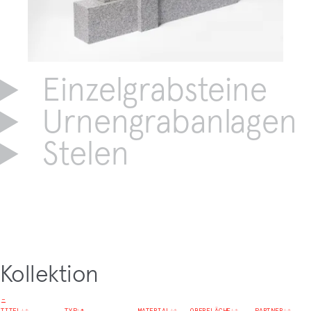
Einzelgrabsteine
Urnengrabanlagen
Stelen
Kollektion
−
TITEL
↓
↑
TYP
↓
↑
MATERIAL
↓
↑
OBERFLÄCHE
↓
↑
PARTNER
↓
↑