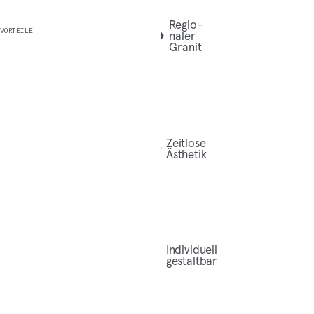
Regio­
VORTEILE
na­ler
Granit
Zeit­lo­se
Ästhetik
Indi­vi­du­ell
gestaltbar