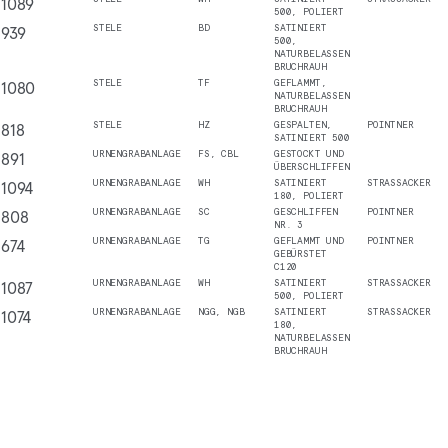
1089
500, POLIERT
939
STELE
BD
SATINIERT
500,
NATURBELASSEN
BRUCHRAUH
1080
STELE
TF
GEFLAMMT,
NATURBELASSEN
BRUCHRAUH
818
STELE
HZ
GESPALTEN,
POINTNER
SATINIERT 500
891
URNENGRABANLAGE
FS, CBL
GESTOCKT UND
ÜBERSCHLIFFEN
1094
URNENGRABANLAGE
WH
SATINIERT
STRASSACKER
180, POLIERT
808
URNENGRABANLAGE
SC
GESCHLIFFEN
POINTNER
NR. 3
674
URNENGRABANLAGE
TG
GEFLAMMT UND
POINTNER
GEBÜRSTET
C120
1087
URNENGRABANLAGE
WH
SATINIERT
STRASSACKER
500, POLIERT
1074
URNENGRABANLAGE
NGG, NGB
SATINIERT
STRASSACKER
180,
NATURBELASSEN
BRUCHRAUH