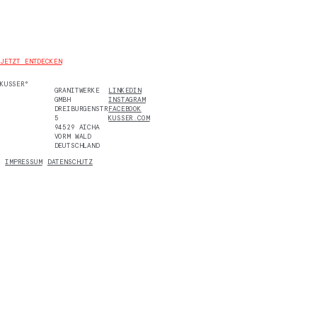
JETZT ENTDECKEN
KUSSER°
GRANITWERKE
LINKEDIN
GMBH
INSTAGRAM
DREIBURGENSTR.
FACEBOOK
5
KUSSER.COM
94529 AICHA
VORM WALD
DEUTSCHLAND
IMPRESSUM
DATENSCHUTZ