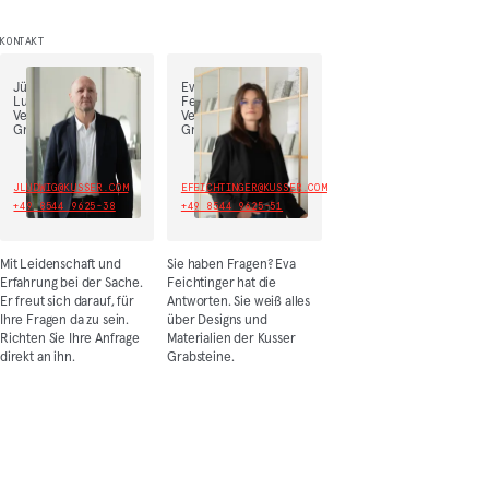
KONTAKT
Jürgen
Eva
Ludwig,
Feichtinger,
Vertriebsleiter
Vertrieb
Grabmal
Grabmal
JLUDWIG@KUSSER.COM
EFEICHTINGER@KUSSER.COM
+49 8544 9625-38
+49 8544 9625-51
Mit Leidenschaft und
Sie haben Fragen? Eva
Erfahrung bei der Sache.
Feichtinger hat die
Er freut sich darauf, für
Antworten. Sie weiß alles
Ihre Fragen da zu sein.
über Designs und
Richten Sie Ihre Anfrage
Materialien der Kusser
direkt an ihn.
Grabsteine.