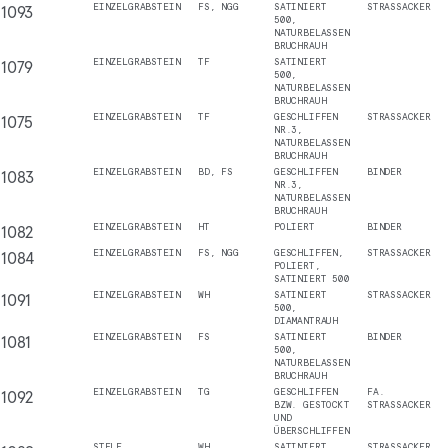
1093
EINZELGRABSTEIN
FS, NGG
SATINIERT
STRASSACKER
500,
NATURBELASSEN
BRUCHRAUH
1079
EINZELGRABSTEIN
TF
SATINIERT
500,
NATURBELASSEN
BRUCHRAUH
1075
EINZELGRABSTEIN
TF
GESCHLIFFEN
STRASSACKER
NR.3,
NATURBELASSEN
BRUCHRAUH
1083
EINZELGRABSTEIN
BD, FS
GESCHLIFFEN
BINDER
NR.3,
NATURBELASSEN
BRUCHRAUH
1082
EINZELGRABSTEIN
HT
POLIERT
BINDER
1084
EINZELGRABSTEIN
FS, NGG
GESCHLIFFEN,
STRASSACKER
POLIERT,
SATINIERT 500
1091
EINZELGRABSTEIN
WH
SATINIERT
STRASSACKER
500,
DIAMANTRAUH
1081
EINZELGRABSTEIN
FS
SATINIERT
BINDER
500,
NATURBELASSEN
BRUCHRAUH
1092
EINZELGRABSTEIN
TG
GESCHLIFFEN
FA.
BZW. GESTOCKT
STRASSACKER
UND
ÜBERSCHLIFFEN
STELE
WH
SATINIERT
STRASSACKER