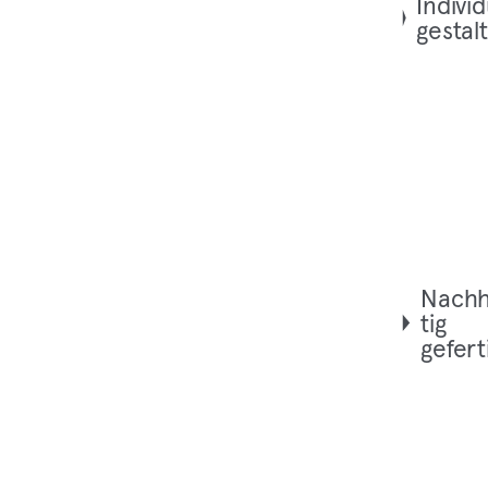
Indi­vi­d
gestal
Nach­h
tig
gefert