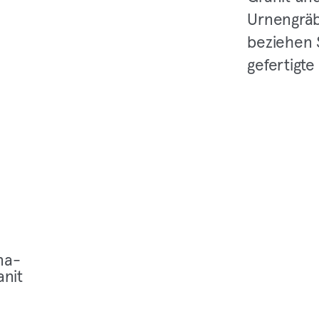
Urnengräb
beziehen 
gefertigte
na­
anit