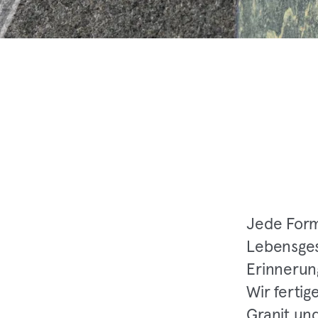
Jede Form,
Lebensges
Erinnerun
Wir ferti
Granit und