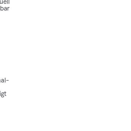
u­ell
tbar
al­
igt