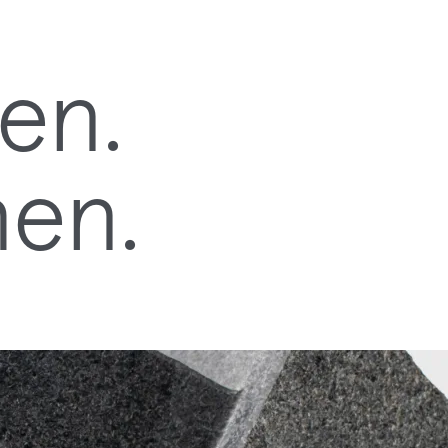
men.
hen.