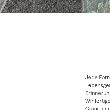
Jede Form,
Lebensges
Erinnerun
Wir ferti
Granit und