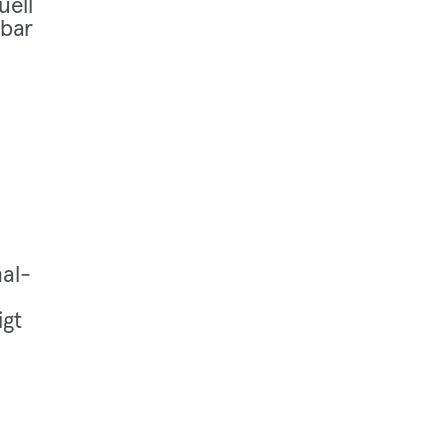
u­ell
tbar
al­
igt