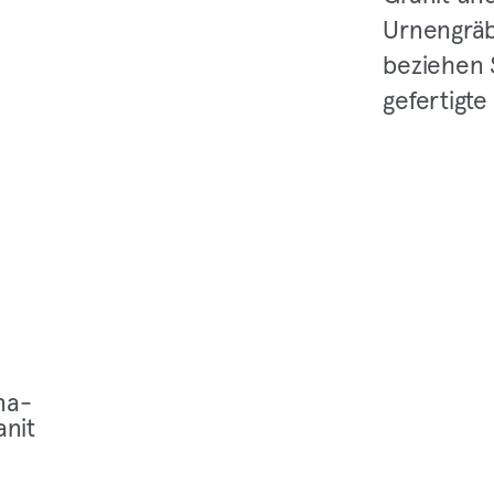
Urnengräb
beziehen 
gefertigte
na­
anit