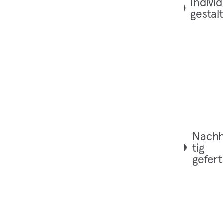
Indi­vi­d
gestal
Nach­h
tig
gefert