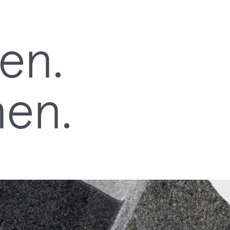
men.
hen.