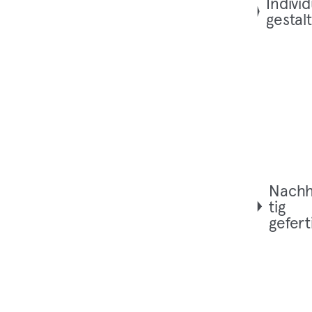
Indi­vi­d
gestal
Nach­h
tig
gefert