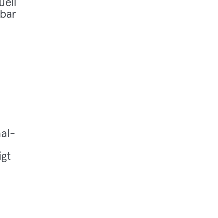
u­ell
tbar
al­
igt