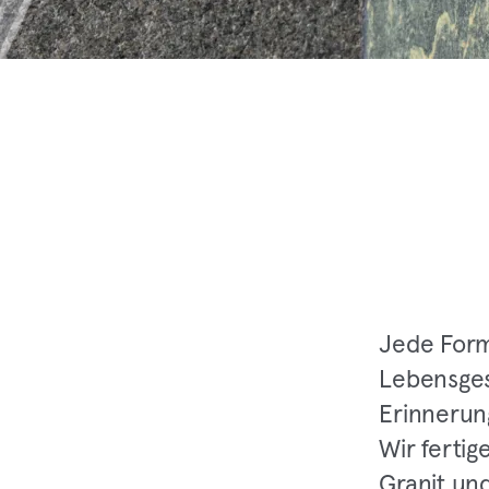
Jede Form,
Lebensges
Erinnerun
Wir ferti
Granit und