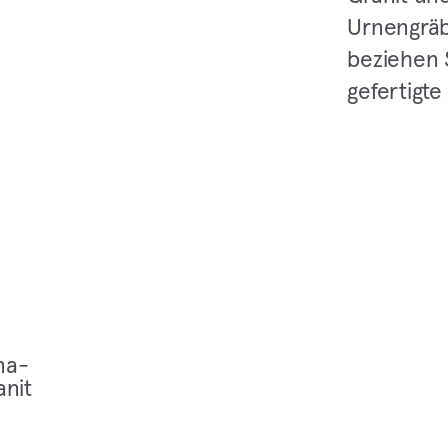
Urnengräb
beziehen 
gefertigte
na­
anit