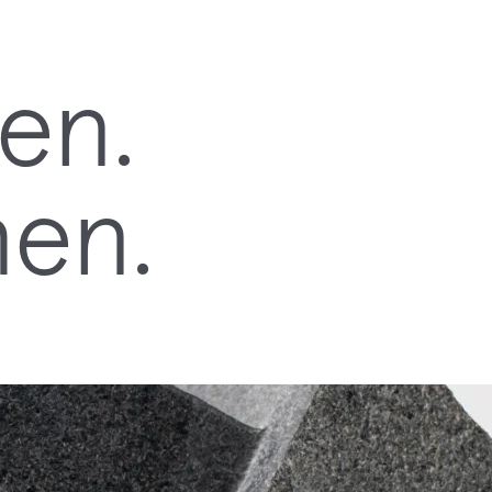
men.
hen.