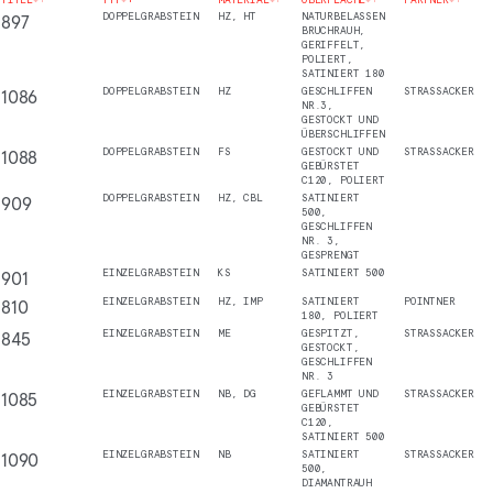
897
DOPPELGRABSTEIN
HZ, HT
NATURBELASSEN
BRUCHRAUH,
GERIFFELT,
POLIERT,
SATINIERT 180
1086
DOPPELGRABSTEIN
HZ
GESCHLIFFEN
STRASSACKER
NR.3,
GESTOCKT UND
ÜBERSCHLIFFEN
1088
DOPPELGRABSTEIN
FS
GESTOCKT UND
STRASSACKER
GEBÜRSTET
C120, POLIERT
909
DOPPELGRABSTEIN
HZ, CBL
SATINIERT
500,
GESCHLIFFEN
NR. 3,
GESPRENGT
901
EINZELGRABSTEIN
KS
SATINIERT 500
810
EINZELGRABSTEIN
HZ, IMP
SATINIERT
POINTNER
180, POLIERT
845
EINZELGRABSTEIN
ME
GESPITZT,
STRASSACKER
GESTOCKT,
GESCHLIFFEN
NR. 3
1085
EINZELGRABSTEIN
NB, DG
GEFLAMMT UND
STRASSACKER
GEBÜRSTET
C120,
SATINIERT 500
1090
EINZELGRABSTEIN
NB
SATINIERT
STRASSACKER
500,
DIAMANTRAUH