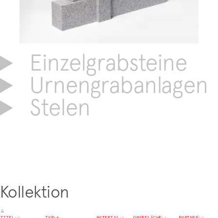
Einzelgrabsteine
Urnengrabanlagen
Stelen
Kollektion
−
TITEL
↓
↑
TYP
↓
↑
MATERIAL
↓
↑
OBERFLÄCHE
↓
↑
PARTNER
↓
↑