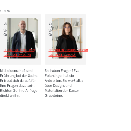
KONTAKT
Jürgen
Eva
Ludwig,
Feichtinger,
Vertriebsleiter
Vertrieb
Grabmal
Grabmal
JLUDWIG@KUSSER.COM
EFEICHTINGER@KUSSER.COM
+49 8544 9625-38
+49 8544 9625-51
Mit Leidenschaft und
Sie haben Fragen? Eva
Erfahrung bei der Sache.
Feichtinger hat die
Er freut sich darauf, für
Antworten. Sie weiß alles
Ihre Fragen da zu sein.
über Designs und
Richten Sie Ihre Anfrage
Materialien der Kusser
direkt an ihn.
Grabsteine.