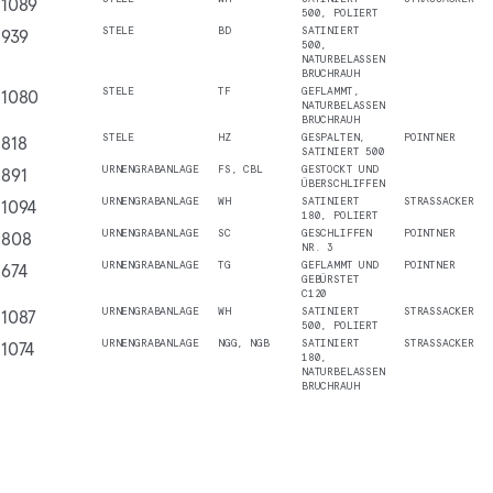
1089
500, POLIERT
939
STELE
BD
SATINIERT
500,
NATURBELASSEN
BRUCHRAUH
1080
STELE
TF
GEFLAMMT,
NATURBELASSEN
BRUCHRAUH
818
STELE
HZ
GESPALTEN,
POINTNER
SATINIERT 500
891
URNENGRABANLAGE
FS, CBL
GESTOCKT UND
ÜBERSCHLIFFEN
1094
URNENGRABANLAGE
WH
SATINIERT
STRASSACKER
180, POLIERT
808
URNENGRABANLAGE
SC
GESCHLIFFEN
POINTNER
NR. 3
674
URNENGRABANLAGE
TG
GEFLAMMT UND
POINTNER
GEBÜRSTET
C120
1087
URNENGRABANLAGE
WH
SATINIERT
STRASSACKER
500, POLIERT
1074
URNENGRABANLAGE
NGG, NGB
SATINIERT
STRASSACKER
180,
NATURBELASSEN
BRUCHRAUH