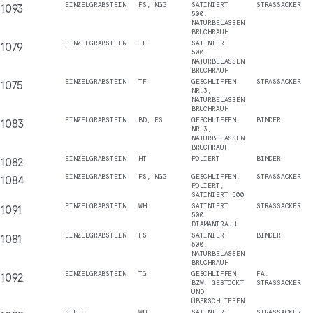
1093
EINZELGRABSTEIN
FS, NGG
SATINIERT
STRASSACKER
500,
NATURBELASSEN
BRUCHRAUH
1079
EINZELGRABSTEIN
TF
SATINIERT
500,
NATURBELASSEN
BRUCHRAUH
1075
EINZELGRABSTEIN
TF
GESCHLIFFEN
STRASSACKER
NR.3,
NATURBELASSEN
BRUCHRAUH
1083
EINZELGRABSTEIN
BD, FS
GESCHLIFFEN
BINDER
NR.3,
NATURBELASSEN
BRUCHRAUH
1082
EINZELGRABSTEIN
HT
POLIERT
BINDER
1084
EINZELGRABSTEIN
FS, NGG
GESCHLIFFEN,
STRASSACKER
POLIERT,
SATINIERT 500
1091
EINZELGRABSTEIN
WH
SATINIERT
STRASSACKER
500,
DIAMANTRAUH
1081
EINZELGRABSTEIN
FS
SATINIERT
BINDER
500,
NATURBELASSEN
BRUCHRAUH
1092
EINZELGRABSTEIN
TG
GESCHLIFFEN
FA.
BZW. GESTOCKT
STRASSACKER
UND
ÜBERSCHLIFFEN
STELE
WH
SATINIERT
STRASSACKER