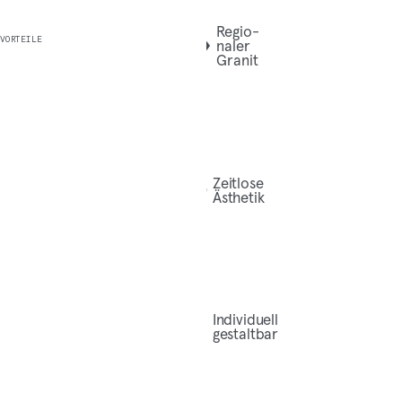
Regio­
VORTEILE
na­ler
Granit
Zeit­lo­se
Ästhetik
Indi­vi­du­ell
gestaltbar