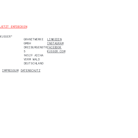
JETZT ENTDECKEN
KUSSER°
GRANITWERKE
LINKEDIN
GMBH
INSTAGRAM
DREIBURGENSTR.
FACEBOOK
5
KUSSER.COM
94529 AICHA
VORM WALD
DEUTSCHLAND
IMPRESSUM
DATENSCHUTZ